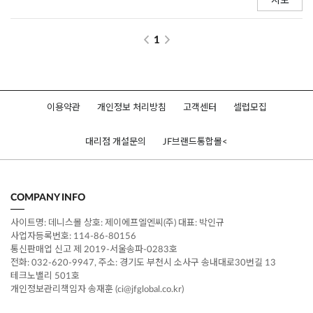
지도
1
이용약관
개인정보 처리방침
고객센터
셀럽모집
대리점 개설문의
JF브랜드통합몰
<
COMPANY INFO
사이트명: 데니스몰 상호: 제이에프엘엔씨(주) 대표: 박인규
사업자등록번호: 114-86-80156
통신판매업 신고 제 2019-서울송파-0283호
전화: 032-620-9947, 주소: 경기도 부천시 소사구 송내대로30번길 13
테크노밸리 501호
개인정보관리책임자 송재훈 (ci@jfglobal.co.kr)