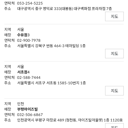
연락처
053-254-5225
주소
대구광역시 중구 명덕로 333(대봉동) 대구백화점 프라자점 7층
지도
지역
서울
매장
수유점3
연락처
02-900-7978
주소
서울특별시 강북구 번동 464-3 테마빌딩 1층
지도
지역
서울
매장
서초점4
연락처
02-588-7444
주소
서울특별시 서초구 서초동 1585-10번지 1층
지도
지역
인천
매장
부평아이즈빌
연락처
032-506-6867
주소
인천광역시 부평구 마장로 489 (청천동, 아이즈빌아울렛) 1층 1120호