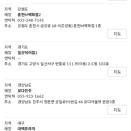
지역
강원도
매장
춘천M백화점2
연락처
033-248-7145
주소
강원도 춘천시 금강로 68-9(조양동) 춘천M백화점 1층
지도
지역
경기도
매장
일산덕이점2
연락처
--
주소
경기도 고양시 일산서구 탄중로 111 (덕이동) 3-C동 103호
지도
지역
경상남도
매장
모다진주
연락처
055-923-1662
주소
경상남도 진주시 정촌면 삼일로95번길 46 모다아울렛 본관3층
지도
지역
대구
매장
대백프라자