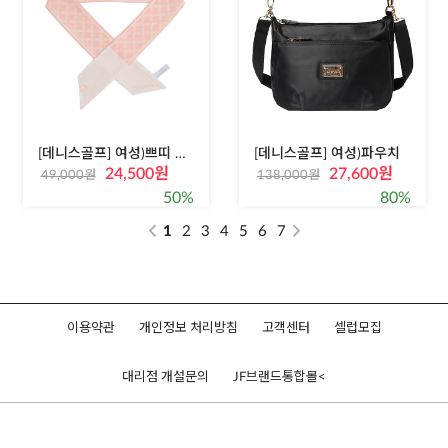
[데니스골프] 여성)쁘띠 스카프
[데니스골프] 여성)파우치
24,500원
27,600원
49,000원
138,000원
50%
80%
1
2
3
4
5
6
7
이용약관
개인정보 처리방침
고객센터
셀럽모집
대리점 개설문의
JF브랜드통합몰
<