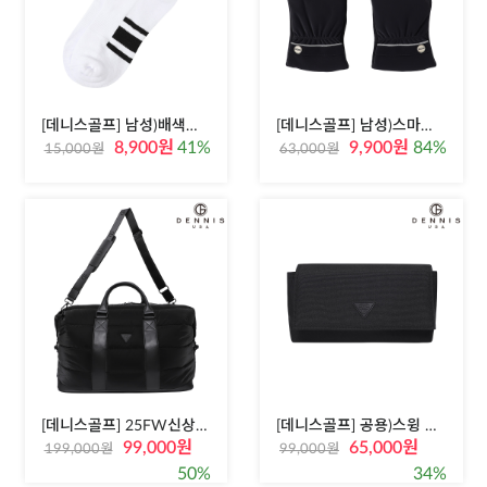
[데니스골프] 남성)배색포인트 중목양말
[데니스골프] 남성)스마트터치 방한장갑
8,900원
41%
9,900원
84%
15,000원
63,000원
[데니스골프] 25FW신상 공용 보스턴백
[데니스골프] 공용)스윙 파우치 벨트백
99,000원
65,000원
199,000원
99,000원
50%
34%