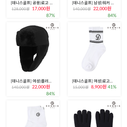
[데니스골프] 공용)로고 볼캡모자
[데니스골프] 남성)워커 군모
17,000원
22,000원
128,000원
140,000원
87%
84%
[데니스골프] 여성)플러피 이어캡 윈터햇
[데니스골프] 여성)로고포인트 중목양말
22,000원
8,900원
41%
140,000원
15,000원
84%